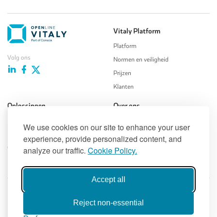
Vitaly Platform
Platform
Volg ons
Normen en veiligheid
Prijzen
Klanten
Oplossingen
Over ons
Multidisciplinaire teamvergaderingen
Contact
We use cookies on our site to enhance your user
Beheer van verwijzingen
experience, provide personalized content, and
Gecoördineerde zorg
analyze our traffic.
Cookie Policy.
Accept all
Privacybeleid
Kwaliteitsbeleid
Gebruiksvoorwaarden
Gebruik van Cookies
Verklaring van Moderne Slavernij
Reject non-essential
Copyright © 2026, Open Line B.V. or its affiliates. All rights reserved. All registered