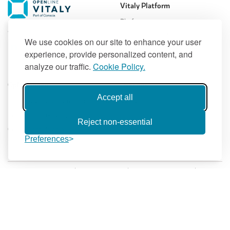
Vitaly Platform
Platform
Volg ons
Normen en veiligheid
We use cookies on our site to enhance your user
Prijzen
experience, provide personalized content, and
Klanten
analyze our traffic.
Cookie Policy.
Oplossingen
Over ons
Accept all
Multidisciplinaire teamvergaderingen
Contact
Beheer van verwijzingen
Reject non-essential
Gecoördineerde zorg
Preferences
Privacybeleid
Kwaliteitsbeleid
Gebruiksvoorwaarden
Gebruik van Cookies
Verklaring van Moderne Slavernij
Copyright © 2026, Open Line B.V. or its affiliates. All rights reserved. All registered
trademarks and registered product names mentioned herein, belong to their respective
owners.