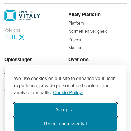
Vitaly Platform
Platform
Volg ons
Normen en veiligheid
Prijzen
Klanten
Oplossingen
Over ons
Multidisciplinaire
Contact
teamvergaderingen
We use cookies on our site to enhance your user
Beheer van verwijzingen
experience, provide personalized content, and
Gecoördineerde zorg
analyze our traffic.
Cookie Policy.
Accept all
Privacybeleid
Kwaliteitsbeleid
Gebruiksvoorwaarden
Gebruik van Cookies
Verklaring van Moderne Slavernij
Reject non-essential