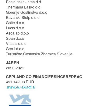
Postojnska Jama d.d.
Thermana Laško d.d
Gorenje Gostinstvo d.o.o
Bavarski Stolp d.o.o
Golte d.o.o
Lucis d.o.o
Ascalab d.o.o
Span d.o.o
Vitasis d.o.o
Gen-I d.o.o
Turistično Gostinska Zbornica Slovenije
JAREN
2020-2021
GEPLAND CO-FINANCIERSINGSBEDRAG
491.142,08 EUR
www.eu-skladi.si